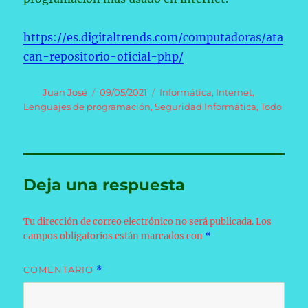
https://es.digitaltrends.com/computadoras/ata
can-repositorio-oficial-php/
Autor
Publicado
Categorías
Juan José
09/05/2021
Informática
,
Internet
,
el
Lenguajes de programación
,
Seguridad Informática
,
Todo
Deja una respuesta
Tu dirección de correo electrónico no será publicada.
Los
campos obligatorios están marcados con
*
COMENTARIO
*