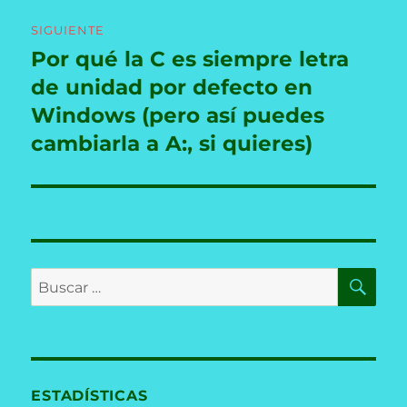
SIGUIENTE
Por qué la C es siempre letra
Entrada
siguiente:
de unidad por defecto en
Windows (pero así puedes
cambiarla a A:, si quieres)
BU
Buscar
por:
ESTADÍSTICAS