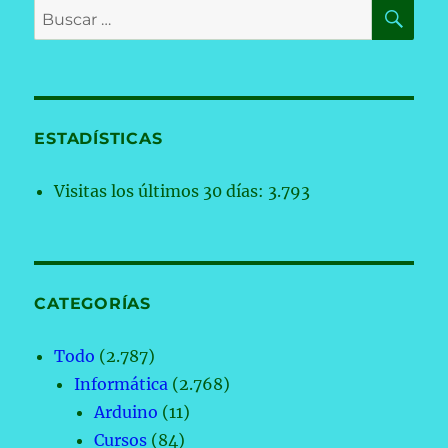
BU
Buscar
por:
ESTADÍSTICAS
Visitas los últimos 30 días:
3.793
CATEGORÍAS
Todo
(2.787)
Informática
(2.768)
Arduino
(11)
Cursos
(84)