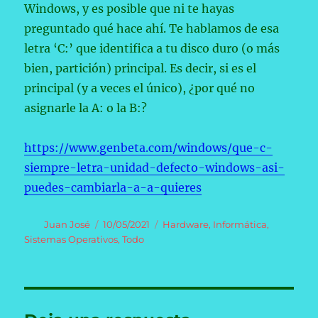
Windows, y es posible que ni te hayas
preguntado qué hace ahí. Te hablamos de esa
letra ‘C:’ que identifica a tu disco duro (o más
bien, partición) principal. Es decir, si es el
principal (y a veces el único), ¿por qué no
asignarle la A: o la B:?
https://www.genbeta.com/windows/que-c-
siempre-letra-unidad-defecto-windows-asi-
puedes-cambiarla-a-a-quieres
Autor
Publicado
Categorías
Juan José
10/05/2021
Hardware
,
Informática
,
el
Sistemas Operativos
,
Todo