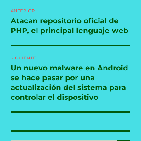
Navegación
ANTERIOR
de
Atacan repositorio oficial de
Entrada
anterior:
PHP, el principal lenguaje web
entradas
SIGUIENTE
Un nuevo malware en Android
Entrada
siguiente:
se hace pasar por una
actualización del sistema para
controlar el dispositivo