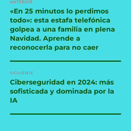
ANTERIOR
de
«En 25 minutos lo perdimos
Entrada
anterior:
todo»: esta estafa telefónica
entradas
golpea a una familia en plena
Navidad. Aprende a
reconocerla para no caer
SIGUIENTE
Ciberseguridad en 2024: más
Entrada
siguiente:
sofisticada y dominada por la
IA