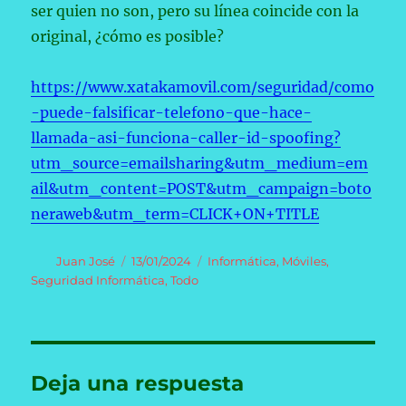
ser quien no son, pero su línea coincide con la
original, ¿cómo es posible?
https://www.xatakamovil.com/seguridad/como
-puede-falsificar-telefono-que-hace-
llamada-asi-funciona-caller-id-spoofing?
utm_source=emailsharing&utm_medium=em
ail&utm_content=POST&utm_campaign=boto
neraweb&utm_term=CLICK+ON+TITLE
Autor
Publicado
Categorías
Juan José
13/01/2024
Informática
,
Móviles
,
el
Seguridad Informática
,
Todo
Deja una respuesta