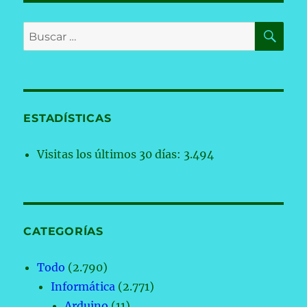
BU
Buscar
por:
ESTADÍSTICAS
Visitas los últimos 30 días:
3.494
CATEGORÍAS
Todo
(2.790)
Informática
(2.771)
Arduino
(11)