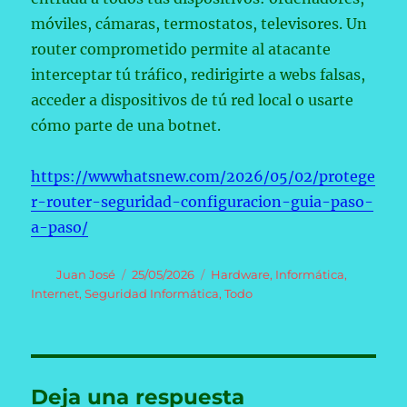
móviles, cámaras, termostatos, televisores. Un
router comprometido permite al atacante
interceptar tú tráfico, redirigirte a webs falsas,
acceder a dispositivos de tú red local o usarte
cómo parte de una botnet.
https://wwwhatsnew.com/2026/05/02/protege
r-router-seguridad-configuracion-guia-paso-
a-paso/
Autor
Publicado
Categorías
Juan José
25/05/2026
Hardware
,
Informática
,
el
Internet
,
Seguridad Informática
,
Todo
Deja una respuesta