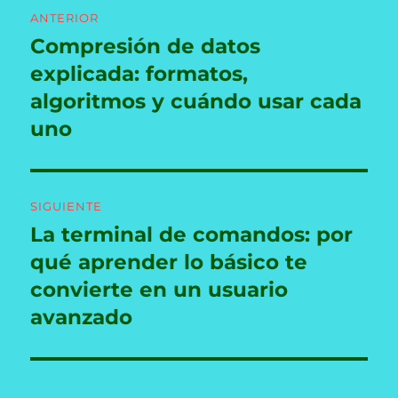
Navegación
ANTERIOR
de
Compresión de datos
Entrada
anterior:
explicada: formatos,
entradas
algoritmos y cuándo usar cada
uno
SIGUIENTE
La terminal de comandos: por
Entrada
siguiente:
qué aprender lo básico te
convierte en un usuario
avanzado