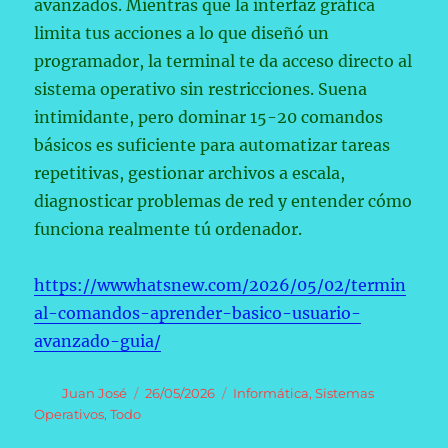
avanzados. Mientras que la interfaz gráfica
limita tus acciones a lo que diseñó un
programador, la terminal te da acceso directo al
sistema operativo sin restricciones. Suena
intimidante, pero dominar 15-20 comandos
básicos es suficiente para automatizar tareas
repetitivas, gestionar archivos a escala,
diagnosticar problemas de red y entender cómo
funciona realmente tú ordenador.
https://wwwhatsnew.com/2026/05/02/termin
al-comandos-aprender-basico-usuario-
avanzado-guia/
Autor
Publicado
Categorías
Juan José
26/05/2026
Informática
,
Sistemas
el
Operativos
,
Todo