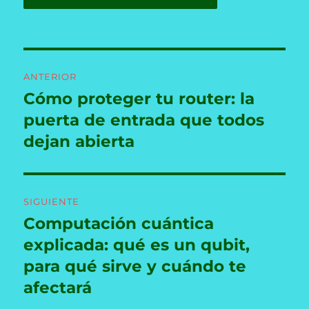
Navegación
ANTERIOR
de
Cómo proteger tu router: la
Entrada
anterior:
puerta de entrada que todos
entradas
dejan abierta
SIGUIENTE
Computación cuántica
Entrada
siguiente:
explicada: qué es un qubit,
para qué sirve y cuándo te
afectará