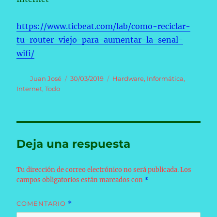
https://www.ticbeat.com/lab/como-reciclar-
tu-router-viejo-para-aumentar-la-senal-
wifi/
Autor
Publicado
Categorías
Juan José
30/03/2019
Hardware
,
Informática
,
el
Internet
,
Todo
Deja una respuesta
Tu dirección de correo electrónico no será publicada.
Los
campos obligatorios están marcados con
*
COMENTARIO
*