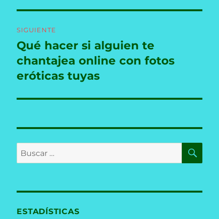
SIGUIENTE
Qué hacer si alguien te
Entrada
siguiente:
chantajea online con fotos
eróticas tuyas
BU
Buscar
por:
ESTADÍSTICAS