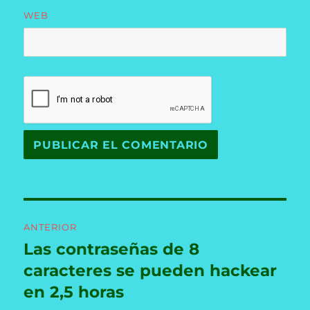
WEB
Navegación
ANTERIOR
de
Las contraseñas de 8
Entrada
anterior:
caracteres se pueden hackear
entradas
en 2,5 horas