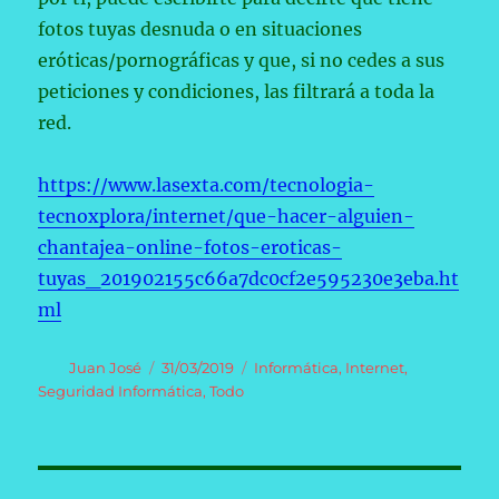
fotos tuyas desnuda o en situaciones
eróticas/pornográficas y que, si no cedes a sus
peticiones y condiciones, las filtrará a toda la
red.
https://www.lasexta.com/tecnologia-
tecnoxplora/internet/que-hacer-alguien-
chantajea-online-fotos-eroticas-
tuyas_201902155c66a7dc0cf2e595230e3eba.ht
ml
Autor
Publicado
Categorías
Juan José
31/03/2019
Informática
,
Internet
,
el
Seguridad Informática
,
Todo