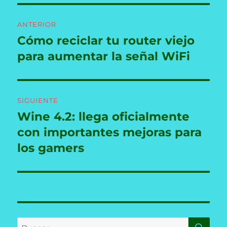
Navegación
ANTERIOR
de
Cómo reciclar tu router viejo
Entrada
anterior:
para aumentar la señal WiFi
entradas
SIGUIENTE
Wine 4.2: llega oficialmente
Entrada
siguiente:
con importantes mejoras para
los gamers
BU
Buscar