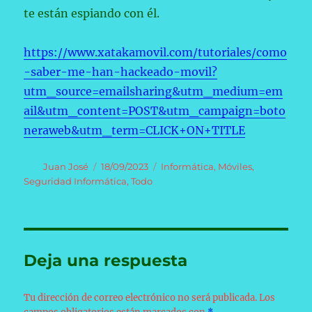
te están espiando con él.
https://www.xatakamovil.com/tutoriales/como
-saber-me-han-hackeado-movil?
utm_source=emailsharing&utm_medium=em
ail&utm_content=POST&utm_campaign=boto
neraweb&utm_term=CLICK+ON+TITLE
Autor
Publicado
Categorías
Juan José
18/09/2023
Informática
,
Móviles
,
el
Seguridad Informática
,
Todo
Deja una respuesta
Tu dirección de correo electrónico no será publicada.
Los