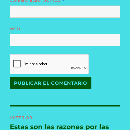
CORREO ELECTRÓNICO
*
WEB
Navegación
ANTERIOR
de
Estas son las razones por las
Entrada