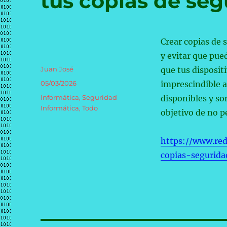
tus copias de seg
Crear copias de 
y evitar que pue
Autor
Juan José
que tus disposit
Publicado
05/03/2026
imprescindible a
el
Categorías
Informática
,
Seguridad
disponibles y so
Informática
,
Todo
objetivo de no p
https://www.red
copias-segurida