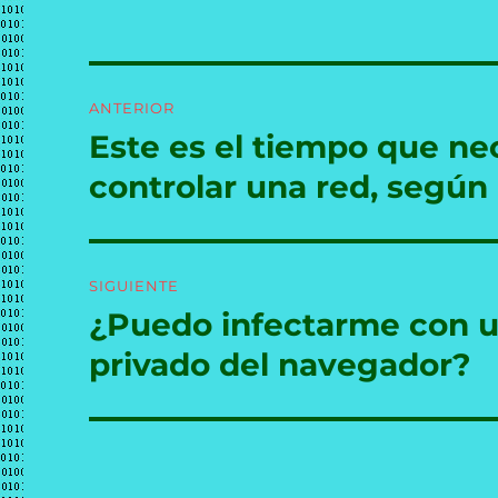
Navegación
ANTERIOR
de
Este es el tiempo que ne
Entrada
anterior:
entradas
controlar una red, según
SIGUIENTE
¿Puedo infectarme con un 
Entrada
siguiente:
privado del navegador?