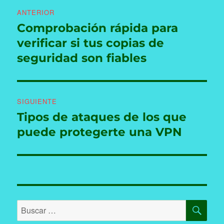
Navegación
ANTERIOR
de
Comprobación rápida para
Entrada
anterior:
verificar si tus copias de
entradas
seguridad son fiables
SIGUIENTE
Tipos de ataques de los que
Entrada
siguiente:
puede protegerte una VPN
BU
Buscar
por: