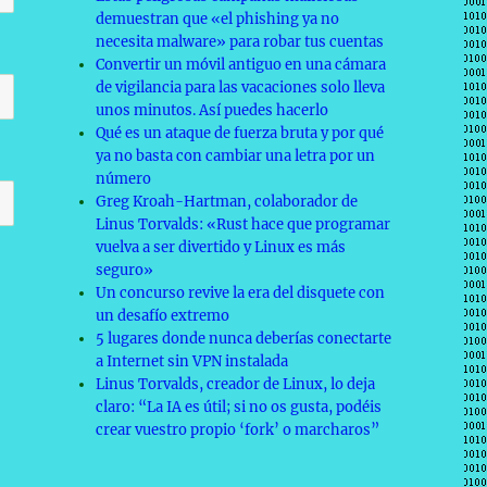
demuestran que «el phishing ya no
necesita malware» para robar tus cuentas
Convertir un móvil antiguo en una cámara
de vigilancia para las vacaciones solo lleva
unos minutos. Así puedes hacerlo
Qué es un ataque de fuerza bruta y por qué
ya no basta con cambiar una letra por un
número
Greg Kroah-Hartman, colaborador de
Linus Torvalds: «Rust hace que programar
vuelva a ser divertido y Linux es más
seguro»
Un concurso revive la era del disquete con
un desafío extremo
5 lugares donde nunca deberías conectarte
a Internet sin VPN instalada
Linus Torvalds, creador de Linux, lo deja
claro: “La IA es útil; si no os gusta, podéis
crear vuestro propio ‘fork’ o marcharos”