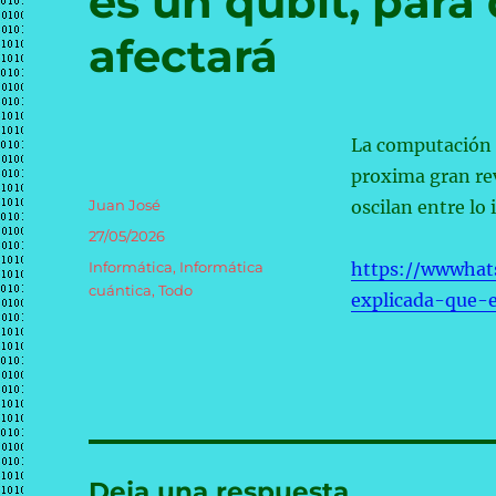
es un qubit, para
afectará
La computación c
proxima gran rev
Autor
Juan José
oscilan entre lo
Publicado
27/05/2026
el
Categorías
Informática
,
Informática
https://wwwhat
cuántica
,
Todo
explicada-que-
Deja una respuesta