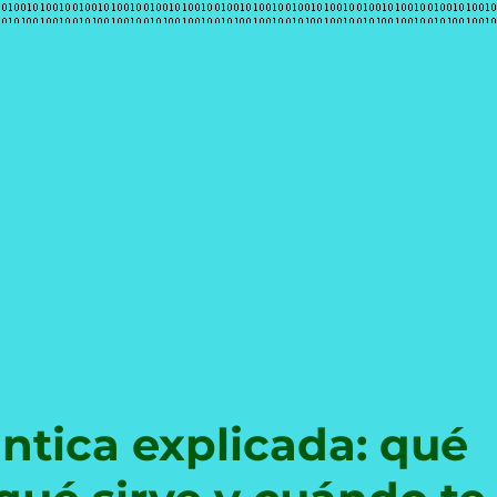
e
tica explicada: qué