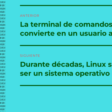
Navegación
ANTERIOR
de
La terminal de comandos:
Entrada
anterior:
entradas
convierte en un usuario
SIGUIENTE
Durante décadas, Linux s
Entrada
siguiente:
ser un sistema operativo