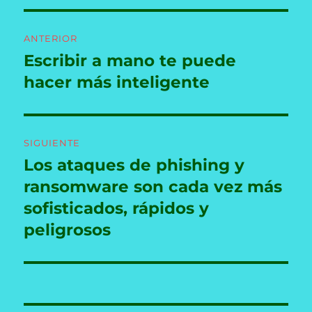
Navegación
ANTERIOR
de
Escribir a mano te puede
Entrada
anterior:
hacer más inteligente
entradas
SIGUIENTE
Los ataques de phishing y
Entrada
siguiente:
ransomware son cada vez más
sofisticados, rápidos y
peligrosos