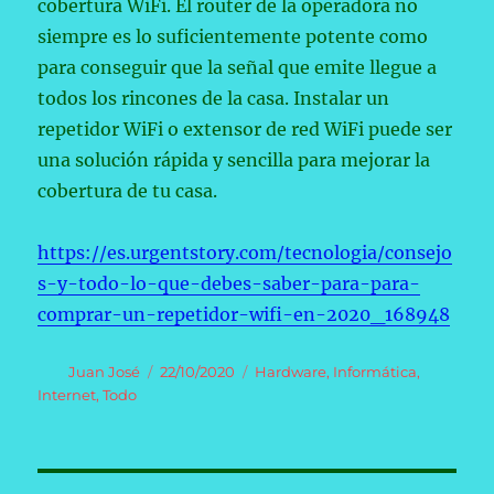
cobertura WiFi. El router de la operadora no
siempre es lo suficientemente potente como
para conseguir que la señal que emite llegue a
todos los rincones de la casa. Instalar un
repetidor WiFi o extensor de red WiFi puede ser
una solución rápida y sencilla para mejorar la
cobertura de tu casa.
https://es.urgentstory.com/tecnologia/consejo
s-y-todo-lo-que-debes-saber-para-para-
comprar-un-repetidor-wifi-en-2020_168948
Autor
Publicado
Categorías
Juan José
22/10/2020
Hardware
,
Informática
,
el
Internet
,
Todo