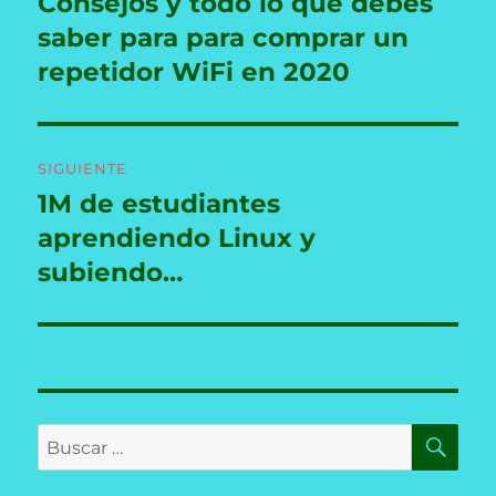
Consejos y todo lo que debes
Entrada
anterior:
saber para para comprar un
entradas
repetidor WiFi en 2020
SIGUIENTE
1M de estudiantes
Entrada
siguiente:
aprendiendo Linux y
subiendo…
BU
Buscar
por: