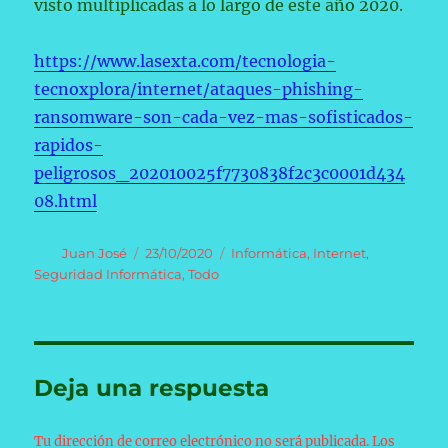
visto multiplicadas a lo largo de este año 2020.
https://www.lasexta.com/tecnologia-
tecnoxplora/internet/ataques-phishing-
ransomware-son-cada-vez-mas-sofisticados-
rapidos-
peligrosos_202010025f7730838f2c3c0001d434
08.html
Autor
Publicado
Categorías
Juan José
23/10/2020
Informática
,
Internet
,
el
Seguridad Informática
,
Todo
Deja una respuesta
Tu dirección de correo electrónico no será publicada.
Los