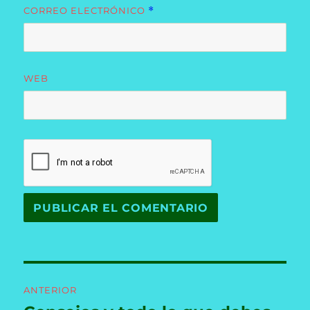
CORREO ELECTRÓNICO
*
WEB
Navegación
ANTERIOR
de