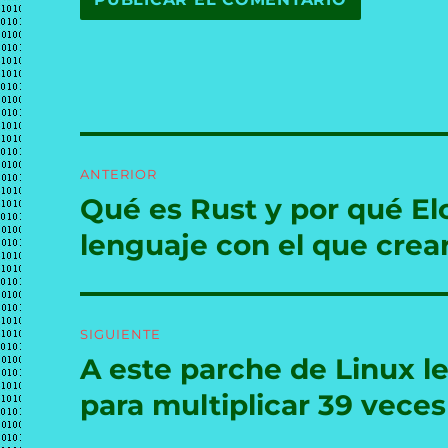
Navegación
ANTERIOR
de
Qué es Rust y por qué El
Entrada
anterior:
entradas
lenguaje con el que crear
SIGUIENTE
A este parche de Linux le
Entrada
siguiente:
para multiplicar 39 vece