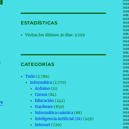
a
ESTADÍSTICAS
Visitas los últimos 30 días:
3.599
s
CATEGORÍAS
Todo
(2.789)
Informática
(2.770)
Arduino
(11)
Cursos
(84)
Educación
(242)
rv
Hardware
(850)
Informática cuántica
(88)
Inteligencia Artificial (IA)
(249)
Internet
(729)