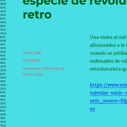
especie de revol
retro
Una visita al mí
aficionados a la
Autor
Juan José
cuando se jubil
Publicado
17/12/2024
ordenador de vá
el
Categorías
Hardware
,
Informática
,
retrofuturista q
Retro
,
Todo
https://www.mi
valvulas-vacio-
utm_source=fli
os