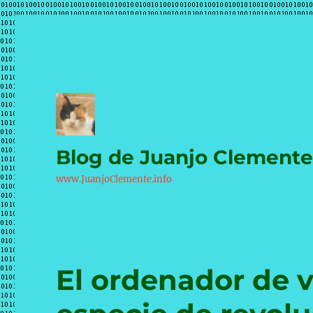
Blog de Juanjo Clement
www.JuanjoClemente.info
El ordenador de v