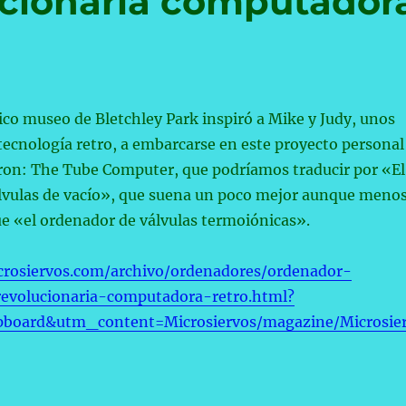
ucionaria computador
tico museo de Bletchley Park inspiró a Mike y Judy, unos
 tecnología retro, a embarcarse en este proyecto personal
aron: The Tube Computer, que podríamos traducir por «El
lvulas de vacío», que suena un poco mejor aunque meno
ue «el ordenador de válvulas termoiónicas».
crosiervos.com/archivo/ordenadores/ordenador-
revolucionaria-computadora-retro.html?
pboard&utm_content=Microsiervos/magazine/Microsie