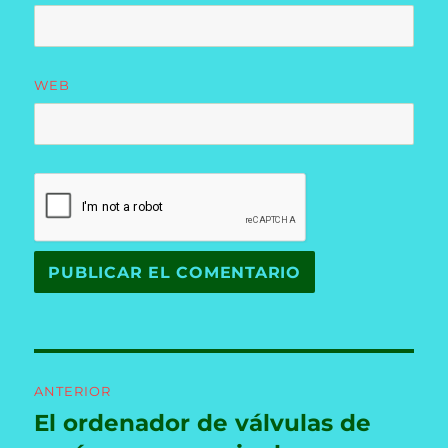
WEB
Navegación
ANTERIOR
de
El ordenador de válvulas de
Entrada