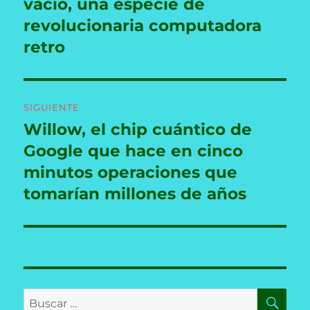
anterior:
vacío, una especie de
entradas
revolucionaria computadora
retro
SIGUIENTE
Willow, el chip cuántico de
Entrada
siguiente:
Google que hace en cinco
minutos operaciones que
tomarían millones de años
BU
Buscar