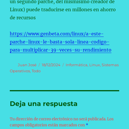
un segundo parche, del mismísimo creador de
Linux) puede traducirse en millones en ahorro
de recursos
https://www.genbeta.com/linux/a-este-
parche-linux-le-basta-sola-linea-codigo-
para-multiplicar-39-veces-su-rendimiento
Autor
Publicado
Categorías
Juan José
18/12/2024
Informática
,
Linux
,
Sistemas
el
Operativos
,
Todo
Deja una respuesta
Tu dirección de correo electrónico no será publicada.
Los
campos obligatorios están marcados con
*