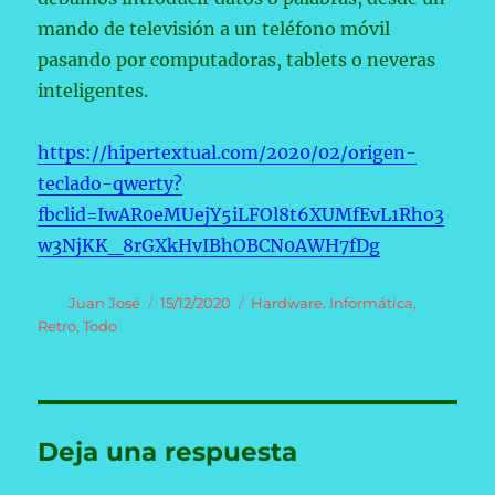
mando de televisión a un teléfono móvil
pasando por computadoras, tablets o neveras
inteligentes.
https://hipertextual.com/2020/02/origen-
teclado-qwerty?
fbclid=IwAR0eMUejY5iLFOl8t6XUMfEvL1Rho3
w3NjKK_8rGXkHvIBhOBCN0AWH7fDg
Autor
Publicado
Categorías
Juan José
15/12/2020
Hardware
,
Informática
,
el
Retro
,
Todo
Deja una respuesta