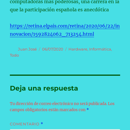
computadoras más poderosas, una carrera en la
que la participación española es anecdótica
https://retina.elpais.com/retina/2020/06/22/in
novacion/1592824062_713254.html
Autor
Publicado
Categorías
Juan José
06/07/2020
Hardware
,
Informática
,
el
Todo
Deja una respuesta
Tu dirección de correo electrónico no será publicada.
Los
campos obligatorios están marcados con
*
COMENTARIO
*