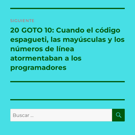
SIGUIENTE
20 GOTO 10: Cuando el código
Entrada
siguiente:
espagueti, las mayúsculas y los
números de línea
atormentaban a los
programadores
BU
Buscar
por: