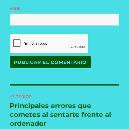
WEB
Navegación
ANTERIOR
de
Principales errores que
Entrada
anterior:
cometes al sentarte frente al
entradas
ordenador