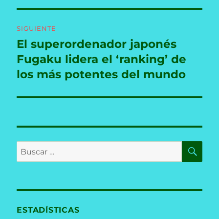
SIGUIENTE
El superordenador japonés
Entrada
siguiente:
Fugaku lidera el ‘ranking’ de
los más potentes del mundo
BU
Buscar
por:
ESTADÍSTICAS