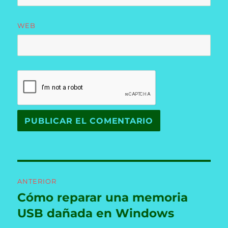
WEB
Navegación
ANTERIOR
de
Cómo reparar una memoria
Entrada
anterior:
USB dañada en Windows
entradas