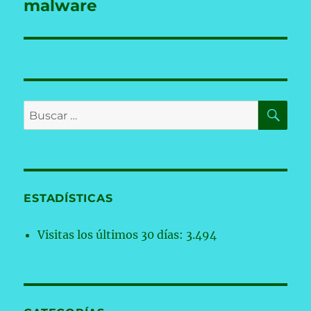
malware
BU
Buscar
por:
ESTADÍSTICAS
Visitas los últimos 30 días:
3.494