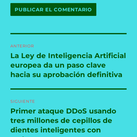
Navegación
ANTERIOR
de
La Ley de Inteligencia Artificial
Entrada
anterior:
europea da un paso clave
entradas
hacia su aprobación definitiva
SIGUIENTE
Primer ataque DDoS usando
Entrada
siguiente:
tres millones de cepillos de
dientes inteligentes con