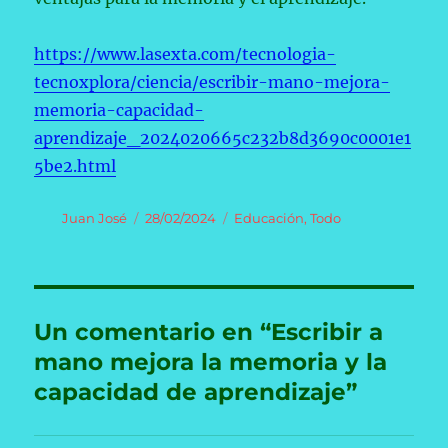
https://www.lasexta.com/tecnologia-
tecnoxplora/ciencia/escribir-mano-mejora-
memoria-capacidad-
aprendizaje_2024020665c232b8d3690c0001e1
5be2.html
Autor
Publicado
Categorías
Juan José
28/02/2024
Educación
,
Todo
el
Un comentario en “Escribir a
mano mejora la memoria y la
capacidad de aprendizaje”