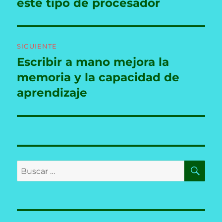
anterior:
este tipo de procesador
entradas
SIGUIENTE
Escribir a mano mejora la
Entrada
siguiente:
memoria y la capacidad de
aprendizaje
BU
Buscar
por: