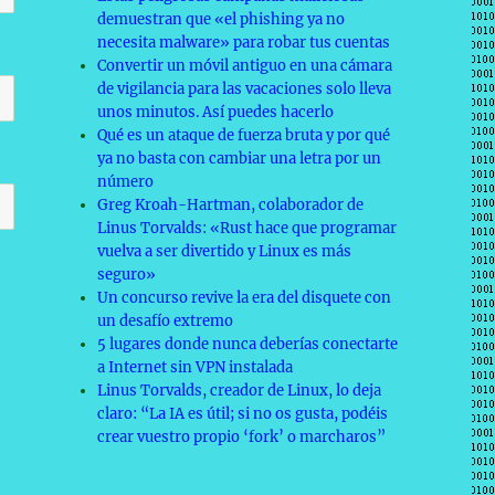
demuestran que «el phishing ya no
necesita malware» para robar tus cuentas
Convertir un móvil antiguo en una cámara
de vigilancia para las vacaciones solo lleva
unos minutos. Así puedes hacerlo
Qué es un ataque de fuerza bruta y por qué
ya no basta con cambiar una letra por un
número
Greg Kroah-Hartman, colaborador de
Linus Torvalds: «Rust hace que programar
vuelva a ser divertido y Linux es más
seguro»
Un concurso revive la era del disquete con
un desafío extremo
5 lugares donde nunca deberías conectarte
a Internet sin VPN instalada
Linus Torvalds, creador de Linux, lo deja
claro: “La IA es útil; si no os gusta, podéis
crear vuestro propio ‘fork’ o marcharos”