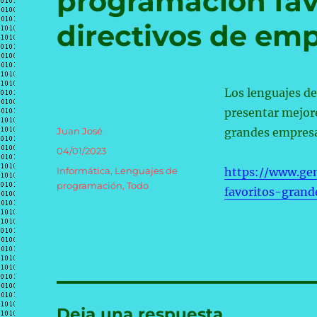
programación fav
directivos de em
Los lenguajes d
presentar mejores
Autor
Juan José
grandes empresa
Publicado
04/01/2023
el
Categorías
Informática
,
Lenguajes de
https://www.ge
programación
,
Todo
favoritos-grand
Deja una respuesta