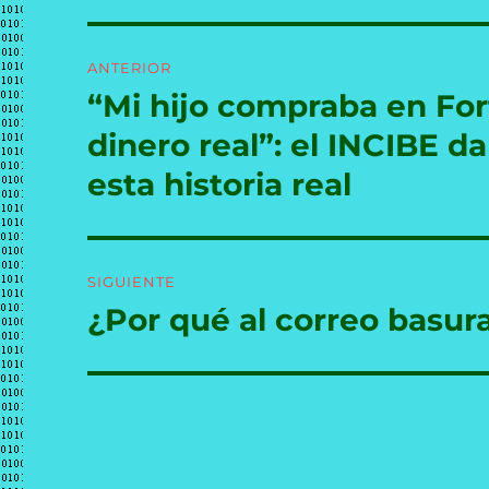
Navegación
ANTERIOR
de
“Mi hijo compraba en For
Entrada
anterior:
entradas
dinero real”: el INCIBE da
esta historia real
SIGUIENTE
¿Por qué al correo basu
Entrada
siguiente: