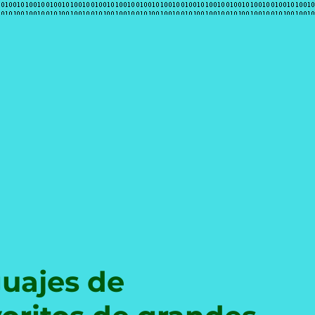
e
guajes de