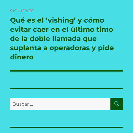
SIGUIENTE
Qué es el ‘vishing’ y cómo
Entrada
siguiente:
evitar caer en el último timo
de la doble llamada que
suplanta a operadoras y pide
dinero
BU
Buscar
por: