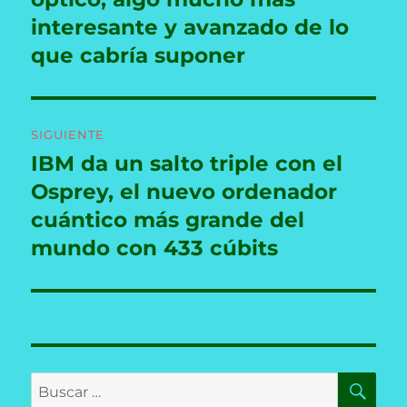
entradas
interesante y avanzado de lo
que cabría suponer
SIGUIENTE
IBM da un salto triple con el
Entrada
siguiente:
Osprey, el nuevo ordenador
cuántico más grande del
mundo con 433 cúbits
BU
Buscar