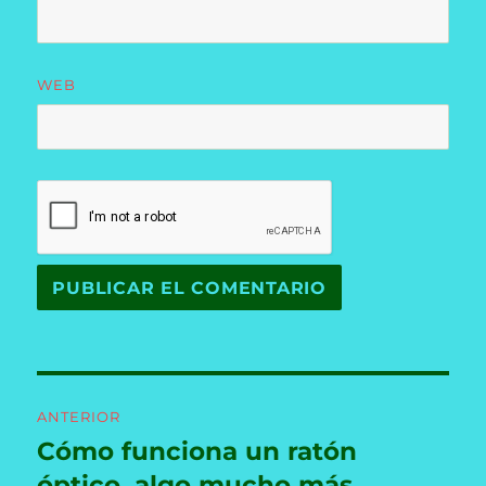
WEB
Navegación
ANTERIOR
de
Cómo funciona un ratón
Entrada
anterior:
óptico, algo mucho más