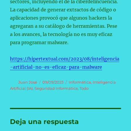
sectores, incluyendo el de la ciberdelincuencia.
La capacidad de generar extractos de código o
aplicaciones provocó que algunos hackers la
agregaran a su catálogo de herramientas. Pese
a los avances, la tecnología no es muy eficaz
para programar malware.
https://hipertextual.com/2023/08/inteligencia
-artificial-no-es-eficaz-para-malware
Autor
Publicado
Categorías
Juan José
09/09/2023
Informática
,
Inteligencia
el
Artificial (IA)
,
Seguridad Informática
,
Todo
Deja una respuesta