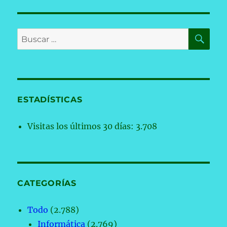
BU
Buscar
por:
ESTADÍSTICAS
Visitas los últimos 30 días:
3.708
CATEGORÍAS
Todo
(2.788)
Informática
(2.769)