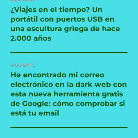
de
¿Viajes en el tiempo? Un
Entrada
anterior:
portátil con puertos USB en
entradas
una escultura griega de hace
2.000 años
SIGUIENTE
He encontrado mi correo
Entrada
siguiente:
electrónico en la dark web con
esta nueva herramienta gratis
de Google: cómo comprobar si
está tu email