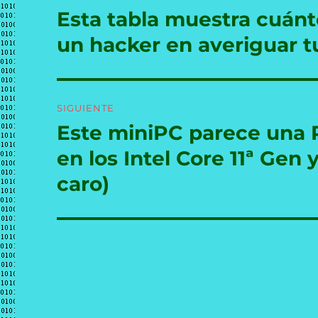
de
Esta tabla muestra cuánt
Entrada
anterior:
entradas
un hacker en averiguar t
SIGUIENTE
Este miniPC parece una R
Entrada
siguiente:
en los Intel Core 11ª Gen
caro)