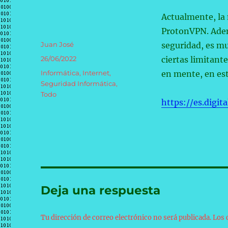
Actualmente, la 
ProtonVPN. Adem
Autor
Juan José
seguridad, es mu
Publicado
26/06/2022
ciertas limitant
el
Categorías
Informática
,
Internet
,
en mente, en est
Seguridad Informática
,
Todo
https://es.digi
Deja una respuesta
Tu dirección de correo electrónico no será publicada.
Los 