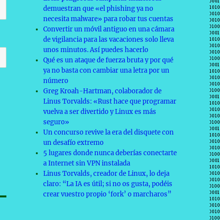
demuestran que «el phishing ya no
necesita malware» para robar tus cuentas
Convertir un móvil antiguo en una cámara
de vigilancia para las vacaciones solo lleva
unos minutos. Así puedes hacerlo
Qué es un ataque de fuerza bruta y por qué
ya no basta con cambiar una letra por un
número
Greg Kroah-Hartman, colaborador de
Linus Torvalds: «Rust hace que programar
vuelva a ser divertido y Linux es más
seguro»
Un concurso revive la era del disquete con
un desafío extremo
5 lugares donde nunca deberías conectarte
a Internet sin VPN instalada
Linus Torvalds, creador de Linux, lo deja
claro: “La IA es útil; si no os gusta, podéis
crear vuestro propio ‘fork’ o marcharos”