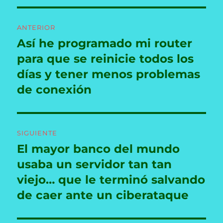
Navegación
ANTERIOR
de
Así he programado mi router
Entrada
anterior:
para que se reinicie todos los
entradas
días y tener menos problemas
de conexión
SIGUIENTE
El mayor banco del mundo
Entrada
siguiente:
usaba un servidor tan tan
viejo… que le terminó salvando
de caer ante un ciberataque