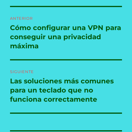
Navegación
ANTERIOR
de
Cómo configurar una VPN para
Entrada
anterior:
conseguir una privacidad
entradas
máxima
SIGUIENTE
Las soluciones más comunes
Entrada
siguiente:
para un teclado que no
funciona correctamente