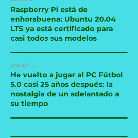
de
Raspberry Pi está de
Entrada
anterior:
enhorabuena: Ubuntu 20.04
entradas
LTS ya está certificado para
casi todos sus modelos
SIGUIENTE
He vuelto a jugar al PC Fútbol
Entrada
siguiente:
5.0 casi 25 años después: la
nostalgia de un adelantado a
su tiempo