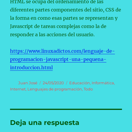
HTML se ocupa del ordenamiento de las
diferentes partes componentes del sitio, CSS de
la forma en como esas partes se representan y
Javascript de tareas complejas como la de
responder a las acciones del usuario.
https://www.linuxadictos.com/lenguaje-de-
programacion-javascript-una-pequena-
introduccion.html
Autor
Publicado
Categorías
Juan José
24/05/2020
Educación
,
Informática
,
el
Internet
,
Lenguajes de programación
,
Todo
Deja una respuesta