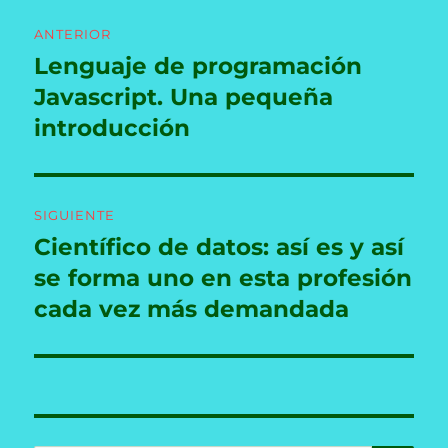
Navegación
ANTERIOR
de
Lenguaje de programación
Entrada
anterior:
Javascript. Una pequeña
entradas
introducción
SIGUIENTE
Científico de datos: así es y así
Entrada
siguiente:
se forma uno en esta profesión
cada vez más demandada