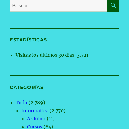
BU
Buscar
por:
ESTADÍSTICAS
Visitas los últimos 30 días:
3.721
CATEGORÍAS
Todo
(2.789)
Informática
(2.770)
Arduino
(11)
Cursos
(84)