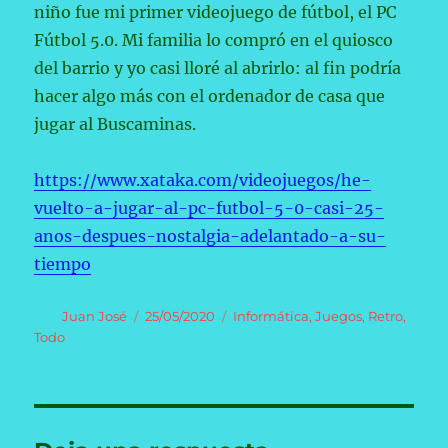
niño fue mi primer videojuego de fútbol, el PC
Fútbol 5.0. Mi familia lo compró en el quiosco
del barrio y yo casi lloré al abrirlo: al fin podría
hacer algo más con el ordenador de casa que
jugar al Buscaminas.
https://www.xataka.com/videojuegos/he-
vuelto-a-jugar-al-pc-futbol-5-0-casi-25-
anos-despues-nostalgia-adelantado-a-su-
tiempo
Autor
Publicado
Categorías
Juan José
25/05/2020
Informática
,
Juegos
,
Retro
,
el
Todo