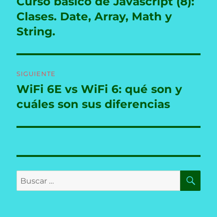
Curso básico de Javascript (8):
Entrada
anterior:
Clases. Date, Array, Math y
entradas
String.
SIGUIENTE
WiFi 6E vs WiFi 6: qué son y
Entrada
siguiente:
cuáles son sus diferencias
BU
Buscar
por: