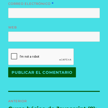
CORREO ELECTRÓNICO
*
WEB
Navegación
ANTERIOR
de