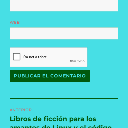
WEB
Navegación
ANTERIOR
de
Libros de ficción para los
Entrada
anterior:
amantes de Linux y el código