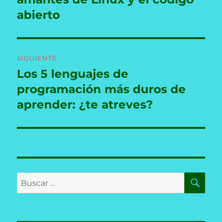
entradas
abierto
SIGUIENTE
Los 5 lenguajes de
Entrada
siguiente:
programación más duros de
aprender: ¿te atreves?
BU
Buscar
por: