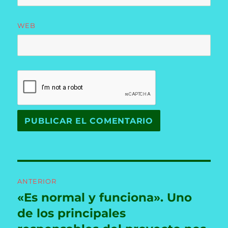
WEB
Navegación
ANTERIOR
de
«Es normal y funciona». Uno
Entrada
anterior:
de los principales
entradas