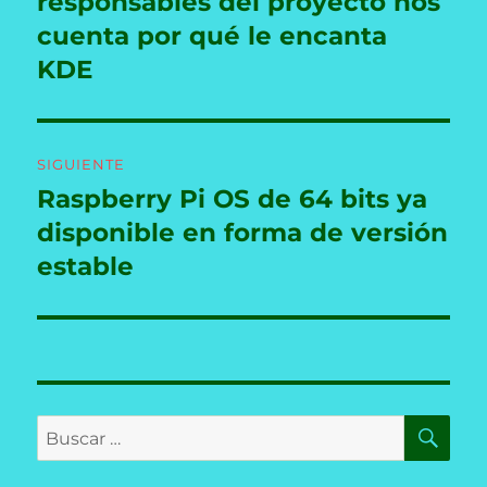
responsables del proyecto nos
cuenta por qué le encanta
KDE
SIGUIENTE
Raspberry Pi OS de 64 bits ya
Entrada
siguiente:
disponible en forma de versión
estable
BU
Buscar
por: