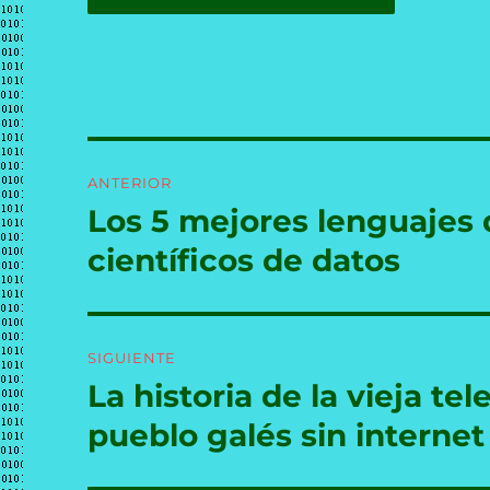
Navegación
ANTERIOR
de
Los 5 mejores lenguajes
Entrada
anterior:
entradas
científicos de datos
SIGUIENTE
La historia de la vieja te
Entrada
siguiente:
pueblo galés sin internet