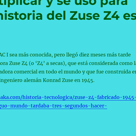
plicar y se usó para
historia del Zuse Z4 e
C I sea más conocida, pero llegó diez meses más tarde
ra Zuse Z4 (o ‘Z4’ a secas), que está considerada como l
dora comercial en todo el mundo y que fue construida e
 ingeniero alemán Konrad Zuse en 1945.
aka.com/historia-tecnologica/zuse-z4-fabricado-1945
guo-mundo-tardaba-tres-segundos-hacer-