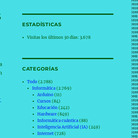
s
ESTADÍSTICAS
Visitas los últimos 30 días:
3.678
a
CATEGORÍAS
n
Todo
(2.788)
Informática
(2.769)
Arduino
(11)
-
Cursos
(84)
Educación
(242)
Hardware
(849)
Informática cuántica
(88)
Inteligencia Artificial (IA)
(249)
Internet
(728)