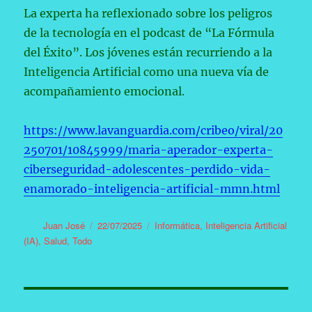
La experta ha reflexionado sobre los peligros
de la tecnología en el podcast de “La Fórmula
del Éxito”. Los jóvenes están recurriendo a la
Inteligencia Artificial como una nueva vía de
acompañamiento emocional.
https://www.lavanguardia.com/cribeo/viral/20
250701/10845999/maria-aperador-experta-
ciberseguridad-adolescentes-perdido-vida-
enamorado-inteligencia-artificial-mmn.html
Autor
Publicado
Categorías
Juan José
22/07/2025
Informática
,
Inteligencia Artificial
el
(IA)
,
Salud
,
Todo