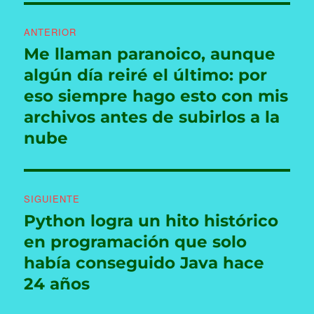
Navegación
ANTERIOR
de
Me llaman paranoico, aunque
Entrada
anterior:
algún día reiré el último: por
entradas
eso siempre hago esto con mis
archivos antes de subirlos a la
nube
SIGUIENTE
Python logra un hito histórico
Entrada
siguiente:
en programación que solo
había conseguido Java hace
24 años