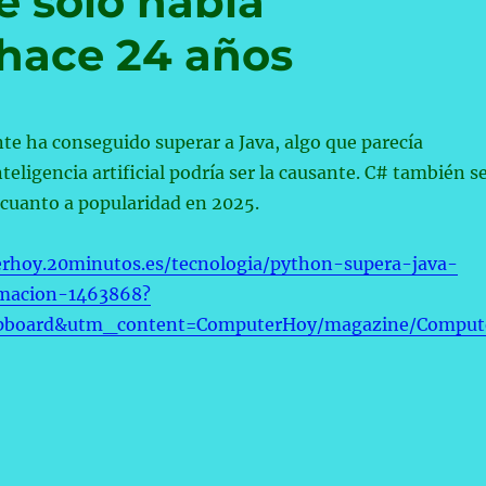
 solo había
hace 24 años
e ha conseguido superar a Java, algo que parecía
nteligencia artificial podría ser la causante. C# también s
 cuanto a popularidad en 2025.
erhoy.20minutos.es/tecnologia/python-supera-java-
amacion-1463868?
ipboard&utm_content=ComputerHoy/magazine/Comput