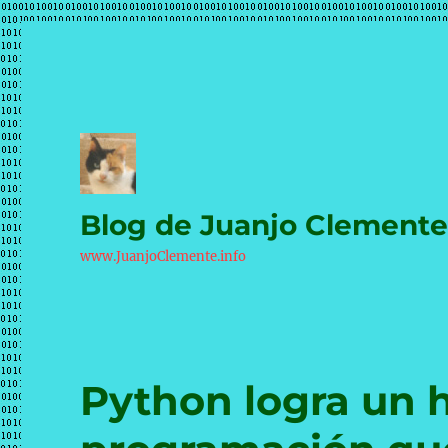
Blog de Juanjo Clement
www.JuanjoClemente.info
Python logra un h