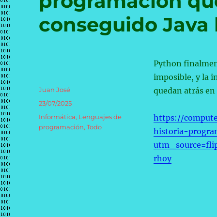
programación que
conseguido Java 
Python finalment
imposible, y la i
Autor
Juan José
quedan atrás en
Publicado
23/07/2025
el
Categorías
Informática
,
Lenguajes de
https://comput
programación
,
Todo
historia-progr
utm_source=fl
rhoy