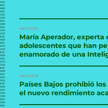
Navegación
ANTERIOR
de
María Aperador, experta 
Entrada
anterior:
entradas
adolescentes que han per
enamorado de una Intelige
SIGUIENTE
Países Bajos prohibió lo
Entrada
siguiente:
el nuevo rendimiento aca