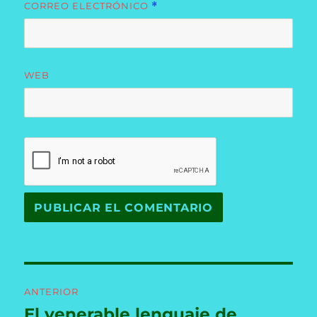
CORREO ELECTRÓNICO
*
WEB
Navegación
ANTERIOR
de
El venerable lenguaje de
Entrada