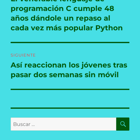
anterior:
programación C cumple 48
entradas
años dándole un repaso al
cada vez más popular Python
SIGUIENTE
Así reaccionan los jóvenes tras
Entrada
siguiente:
pasar dos semanas sin móvil
BU
Buscar
por: