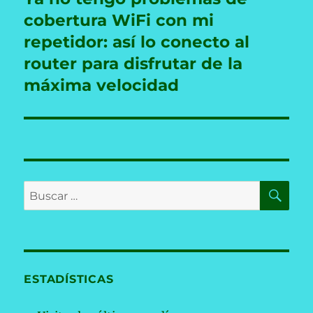
siguiente:
cobertura WiFi con mi
repetidor: así lo conecto al
router para disfrutar de la
máxima velocidad
BU
Buscar
por:
ESTADÍSTICAS