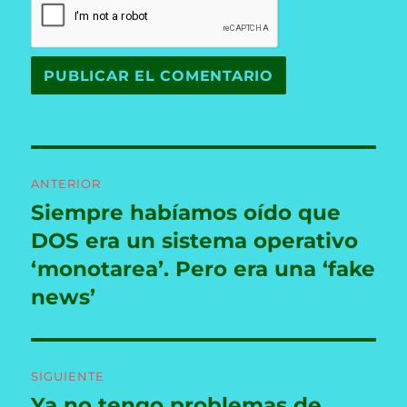
Navegación
ANTERIOR
de
Siempre habíamos oído que
Entrada
anterior:
DOS era un sistema operativo
entradas
‘monotarea’. Pero era una ‘fake
news’
SIGUIENTE
Ya no tengo problemas de
Entrada