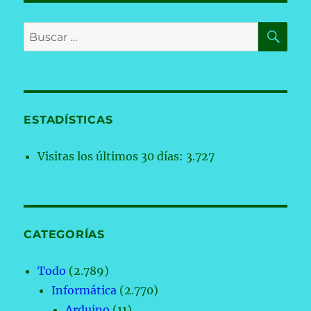
BU
Buscar
por:
ESTADÍSTICAS
Visitas los últimos 30 días:
3.727
CATEGORÍAS
Todo
(2.789)
Informática
(2.770)
Arduino
(11)