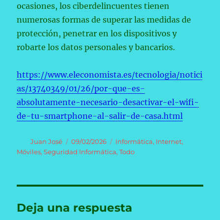
ocasiones, los ciberdelincuentes tienen
numerosas formas de superar las medidas de
protección, penetrar en los dispositivos y
robarte los datos personales y bancarios.
https://www.eleconomista.es/tecnologia/notici
as/13740349/01/26/por-que-es-
absolutamente-necesario-desactivar-el-wifi-
de-tu-smartphone-al-salir-de-casa.html
Autor
Publicado
Categorías
Juan José
09/02/2026
Informática
,
Internet
,
el
Móviles
,
Seguridad Informática
,
Todo
Deja una respuesta