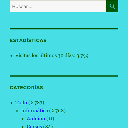
BU
Buscar
por:
ESTADÍSTICAS
Visitas los últimos 30 días:
3.754
CATEGORÍAS
Todo
(2.787)
Informática
(2.768)
Arduino
(11)
Cursos
(84)