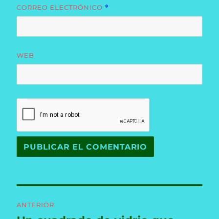
CORREO ELECTRÓNICO
*
WEB
Navegación
ANTERIOR
de