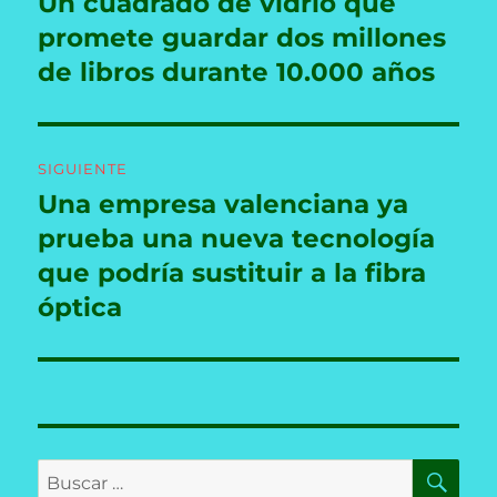
Un cuadrado de vidrio que
Entrada
anterior:
promete guardar dos millones
entradas
de libros durante 10.000 años
SIGUIENTE
Una empresa valenciana ya
Entrada
siguiente:
prueba una nueva tecnología
que podría sustituir a la fibra
óptica
BU
Buscar