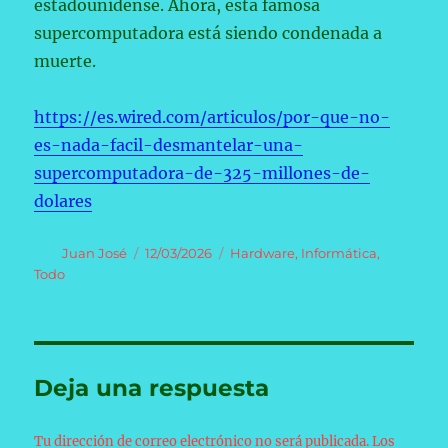
estadounidense. Ahora, esta famosa
supercomputadora está siendo condenada a
muerte.
https://es.wired.com/articulos/por-que-no-
es-nada-facil-desmantelar-una-
supercomputadora-de-325-millones-de-
dolares
Autor
Publicado
Categorías
Juan José
12/03/2026
Hardware
,
Informática
,
el
Todo
Deja una respuesta
Tu dirección de correo electrónico no será publicada.
Los