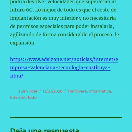
podría devolver velocidades que superarían al
futuro 6G. Lo mejor de todo es que el coste de
implantación es muy inferior y no necesitaría
de permisos especiales para poder instalarla,
agilizando de forma considerable el proceso de
expansión.
https://www.adslzone.net/noticias/internet/e
mpresa-valenciana-tecnologia-sustituya-
fibra/
Autor
Publicado
Categorías
Juan José
13/03/2026
Hardware
,
Informática
,
el
Internet
,
Todo
Deja una respuesta