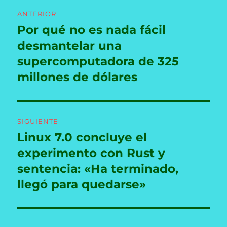
Navegación
ANTERIOR
de
Por qué no es nada fácil
Entrada
anterior:
desmantelar una
entradas
supercomputadora de 325
millones de dólares
SIGUIENTE
Linux 7.0 concluye el
Entrada
siguiente:
experimento con Rust y
sentencia: «Ha terminado,
llegó para quedarse»