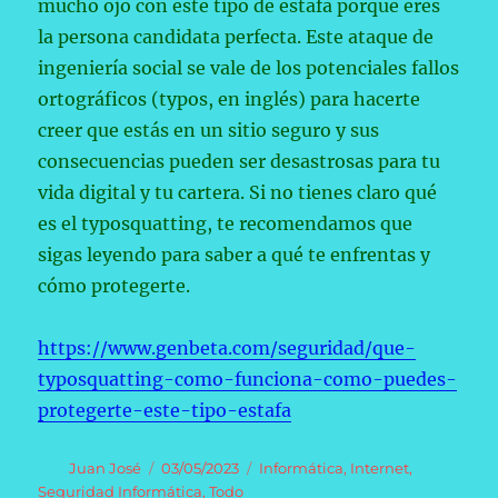
mucho ojo con este tipo de estafa porque eres
la persona candidata perfecta. Este ataque de
ingeniería social se vale de los potenciales fallos
ortográficos (typos, en inglés) para hacerte
creer que estás en un sitio seguro y sus
consecuencias pueden ser desastrosas para tu
vida digital y tu cartera. Si no tienes claro qué
es el typosquatting, te recomendamos que
sigas leyendo para saber a qué te enfrentas y
cómo protegerte.
https://www.genbeta.com/seguridad/que-
typosquatting-como-funciona-como-puedes-
protegerte-este-tipo-estafa
Autor
Publicado
Categorías
Juan José
03/05/2023
Informática
,
Internet
,
el
Seguridad Informática
,
Todo