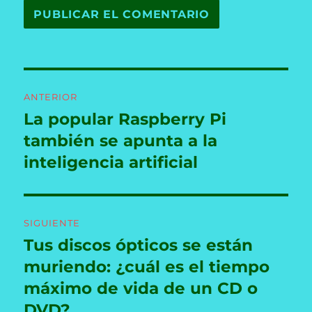
Navegación
ANTERIOR
de
La popular Raspberry Pi
Entrada
anterior:
también se apunta a la
entradas
inteligencia artificial
SIGUIENTE
Tus discos ópticos se están
Entrada
siguiente:
muriendo: ¿cuál es el tiempo
máximo de vida de un CD o
DVD?