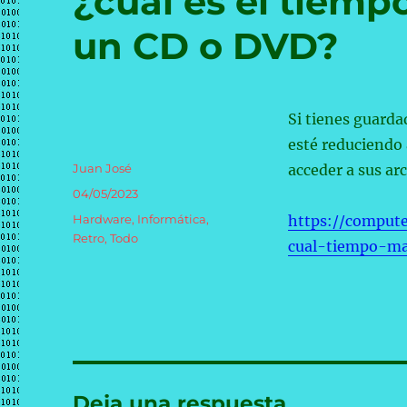
¿cuál es el tiem
un CD o DVD?
Si tienes guarda
esté reduciendo 
Autor
Juan José
acceder a sus ar
Publicado
04/05/2023
el
Categorías
Hardware
,
Informática
,
https://comput
Retro
,
Todo
cual-tiempo-m
Deja una respuesta