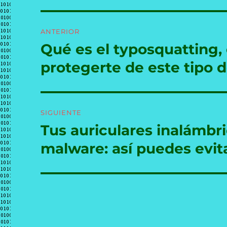
Navegación
ANTERIOR
de
Qué es el typosquatting
Entrada
anterior:
entradas
protegerte de este tipo d
SIGUIENTE
Tus auriculares inalámbr
Entrada
siguiente:
malware: así puedes evit