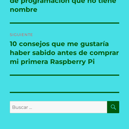
de programación que no tiene
nombre
SIGUIENTE
10 consejos que me gustaría
Entrada
siguiente:
haber sabido antes de comprar
mi primera Raspberry Pi
BU
Buscar
por: