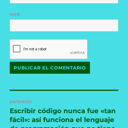
WEB
Navegación
ANTERIOR
de
Escribir código nunca fue «tan
Entrada
anterior:
fácil»: así funciona el lenguaje
entradas