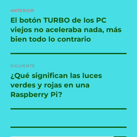
Navegación
ANTERIOR
de
El botón TURBO de los PC
Entrada
anterior:
viejos no aceleraba nada, más
entradas
bien todo lo contrario
SIGUIENTE
¿Qué significan las luces
Entrada
siguiente:
verdes y rojas en una
Raspberry Pi?