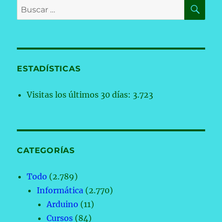
BU
Buscar
por:
ESTADÍSTICAS
Visitas los últimos 30 días:
3.723
CATEGORÍAS
Todo
(2.789)
Informática
(2.770)
Arduino
(11)
Cursos
(84)