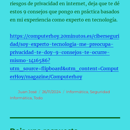
riesgos de privacidad en internet, deja que te dé
estos 9 consejos que pongo en práctica basados
en mi experiencia como experto en tecnología.
https://computerhoy.20minutos.es/ciberseguri
dad/soy-experto-tecnologia-me-preocupa-
privacidad-te-doy-9-consejos-te-ocurre-
mismo-1416586?
utm_source=flipboard&utm_content=Comput
erHoy/magazine/Computerhoy
Autor
Publicado
Categorías
Juan José
26/11/2024
Informática
,
Seguridad
el
Informática
,
Todo