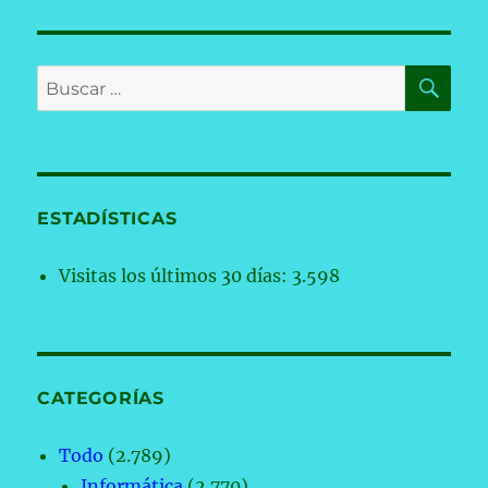
BU
Buscar
por:
ESTADÍSTICAS
Visitas los últimos 30 días:
3.598
CATEGORÍAS
Todo
(2.789)
Informática
(2.770)