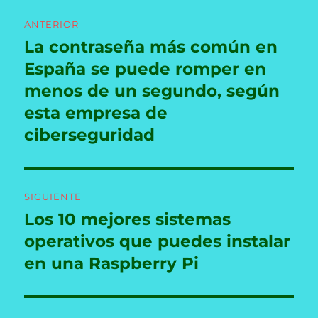
Navegación
ANTERIOR
de
La contraseña más común en
Entrada
anterior:
España se puede romper en
entradas
menos de un segundo, según
esta empresa de
ciberseguridad
SIGUIENTE
Los 10 mejores sistemas
Entrada
siguiente:
operativos que puedes instalar
en una Raspberry Pi