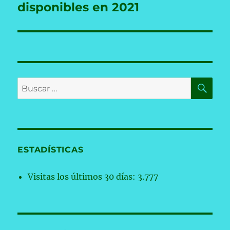
siguiente:
disponibles en 2021
BU
Buscar
por:
ESTADÍSTICAS
Visitas los últimos 30 días:
3.777