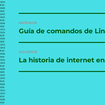
Navegación
ANTERIOR
de
Guía de comandos de Lin
Entrada
anterior:
entradas
SIGUIENTE
La historia de internet e
Entrada
siguiente: