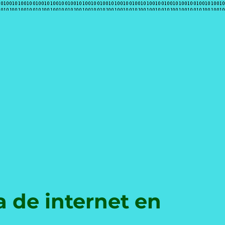
e
a de internet en