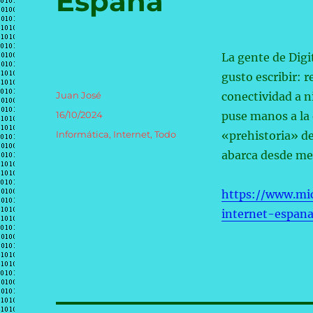
España
La gente de Digi
gusto escribir: r
Autor
Juan José
conectividad a n
Publicado
16/10/2024
puse manos a la
el
Categorías
Informática
,
Internet
,
Todo
«prehistoria» de
abarca desde med
https://www.mic
internet-espan