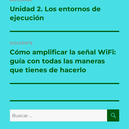
de
Unidad 2. Los entornos de
Entrada
anterior:
ejecución
entradas
SIGUIENTE
Cómo amplificar la señal WiFi:
Entrada
siguiente:
guía con todas las maneras
que tienes de hacerlo
BU
Buscar
por: