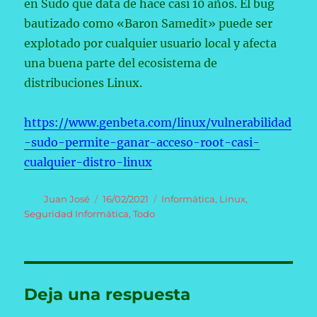
en Sudo que data de hace casi 10 años. El bug
bautizado como «Baron Samedit» puede ser
explotado por cualquier usuario local y afecta
una buena parte del ecosistema de
distribuciones Linux.
https://www.genbeta.com/linux/vulnerabilidad
-sudo-permite-ganar-acceso-root-casi-
cualquier-distro-linux
Autor
Publicado
Categorías
Juan José
16/02/2021
Informática
,
Linux
,
el
Seguridad Informática
,
Todo
Deja una respuesta