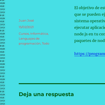
El objetivo de e
que se pueden ej
Autor
Juan José
sistema operativ
Publicado
15/02/2021
ejecutar aplicac
el
Categorías
Cursos
,
Informática
,
node.js en tu co
Lenguajes de
paquetes de node
programación
,
Todo
https://progra
Deja una respuesta