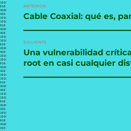
Navegación
ANTERIOR
de
Cable Coaxial: qué es, par
Entrada
anterior:
entradas
SIGUIENTE
Una vulnerabilidad críti
Entrada
siguiente:
root en casi cualquier dis